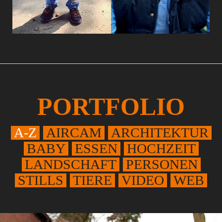
PORTFOLIO
A-Z
AIRCAM
ARCHITEKTUR
BABY
ESSEN
HOCHZEIT
LANDSCHAFT
PERSONEN
STILLS
TIERE
VIDEO
WEB